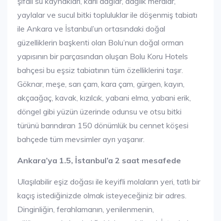
şifalı su kaynakları, karlı dağlar, dağlık meralar,
yaylalar ve sucul bitki topluluklar ile döşenmiş tabiatı
ile Ankara ve İstanbul’un ortasındaki doğal
güzelliklerin başkenti olan Bolu’nun doğal orman
yapısının bir parçasından oluşan Bolu Koru Hotels
bahçesi bu eşsiz tabiatının tüm özelliklerini taşır.
Göknar, meşe, sarı çam, kara çam, gürgen, kayın,
akçaağaç, kavak, kızılcık, yabani elma, yabani erik,
döngel gibi yüzün üzerinde odunsu ve otsu bitki
türünü barındıran 150 dönümlük bu cennet köşesi
bahçede tüm mevsimler ayrı yaşanır.
Ankara’ya 1.5, İstanbul’a 2 saat mesafede
Ulaşılabilir eşiz doğası ile keyifli molaların yeri, tatlı bir
kaçış istediğinizde olmak isteyeceğiniz bir adres.
Dinginliğin, ferahlamanın, yenilenmenin,