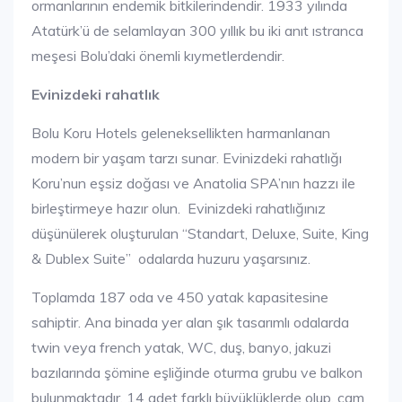
ormanlarının endemik bitkilerindendir. 1933 yılında
Atatürk’ü de selamlayan 300 yıllık bu iki anıt ıstranca
meşesi Bolu’daki önemli kıymetlerdendir.
Evinizdeki rahatlık
Bolu Koru Hotels geleneksellikten harmanlanan
modern bir yaşam tarzı sunar. Evinizdeki rahatlığı
Koru’nun eşsiz doğası ve Anatolia SPA’nın hazzı ile
birleştirmeye hazır olun. Evinizdeki rahatlığınız
düşünülerek oluşturulan “Standart, Deluxe, Suite, King
& Dublex Suite” odalarda huzuru yaşarsınız.
Toplamda 187 oda ve 450 yatak kapasitesine
sahiptir. Ana binada yer alan şık tasarımlı odalarda
twin veya french yatak, WC, duş, banyo, jakuzi
bazılarında şömine eşliğinde oturma grubu ve balkon
bulunmaktadır. 14 adet farklı büyüklüklerde olup, çam