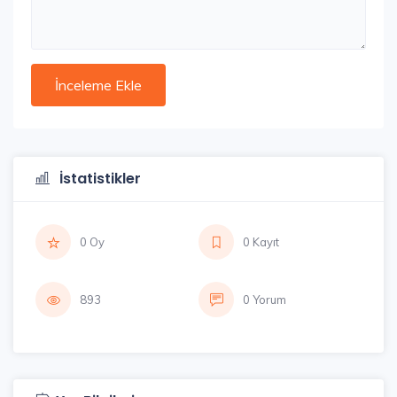
İstatistikler
0 Oy
0 Kayıt
893
0 Yorum