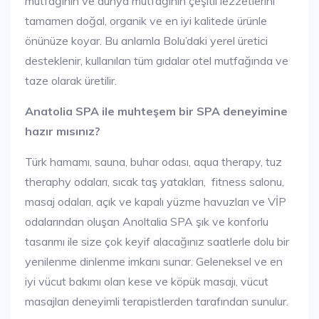
mutfağının ve dünya mutfağının çeşitli lezzetlerini
tamamen doğal, organik ve en iyi kalitede ürünle
önünüze koyar. Bu anlamla Bolu’daki yerel üretici
desteklenir, kullanılan tüm gıdalar otel mutfağında ve
taze olarak üretilir.
Anatolia SPA ile muhteşem bir SPA deneyimine
hazır mısınız?
Türk hamamı, sauna, buhar odası, aqua therapy, tuz
theraphy odaları, sıcak taş yatakları, fitness salonu,
masaj odaları, açık ve kapalı yüzme havuzları ve VİP
odalarından oluşan Anoltalia SPA şık ve konforlu
tasarımı ile size çok keyif alacağınız saatlerle dolu bir
yenilenme dinlenme imkanı sunar. Geleneksel ve en
iyi vücut bakımı olan kese ve köpük masajı, vücut
masajları deneyimli terapistlerden tarafından sunulur.