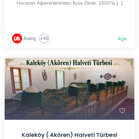
Horasan Alperenlerinden İlyas Dede, 1600’lü […]
,
İnanç
+46
Açık
Kaleköy ( Akören) Halveti Türbesi