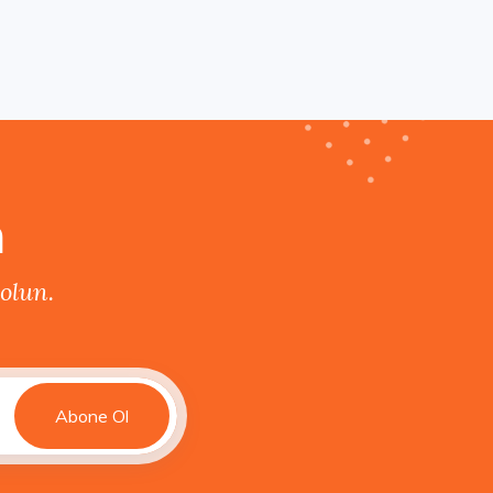
n
olun.
Abone Ol