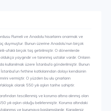
ordusu Rumeli ve Anadolu hisarlarını onarmak ve
tiyaç duymuştur. Bunun üzerine Anadolu’nun birçok
i-ufaklı birçok taş getirilmiştir. O dönemlerde
ı oldukça yaygındır ve tanınmış ustalar vardır. Onların
nda kullanılmak üzere İstanbul’a gönderilmiştir. Bunun
 İstanbul’un fethine katkılarından dolayı kendisinin
emrini vermiştir. O yüzden bu ulu çınarların
aklaşık olarak 550 yılı aşkın tarihe sahiptir.
arafından tescillenmiş ve koruma altına alınmış olan
 550 yılı aşkın olduğu belirlenmiştir. Koruma altındaki
stalanmış ve kurumaya başlamışlardır. Karadeniz