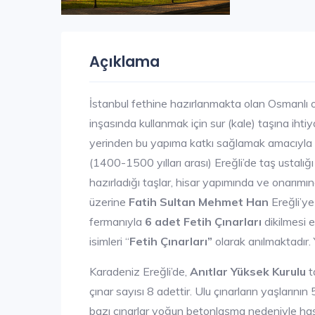
Açıklama
İstanbul fethine hazırlanmakta olan Osmanlı 
inşasında kullanmak için sur (kale) taşına ih
yerinden bu yapıma katkı sağlamak amacıyla iril
(1400-1500 yılları arası) Ereğli’de taş ustalığ
hazırladığı taşlar, hisar yapımında ve onarımı
üzerine
Fatih Sultan Mehmet Han
Ereğli’ye
fermanıyla
6 adet Fetih Çınarları
dikilmesi 
isimleri “
Fetih Çınarları”
olarak anılmaktadır. Y
Karadeniz Ereğli’de,
Anıtlar Yüksek Kurulu
t
çınar sayısı 8 adettir. Ulu çınarların yaşlarının
bazı çınarlar yoğun betonlaşma nedeniyle ha