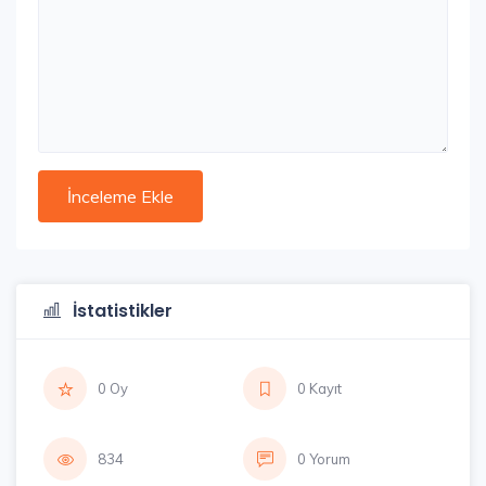
İstatistikler
0 Oy
0 Kayıt
834
0 Yorum