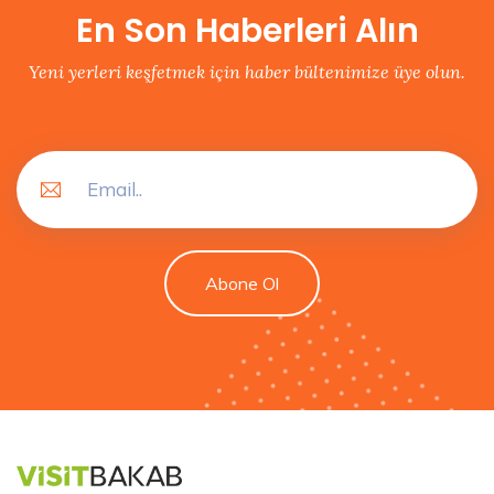
En Son Haberleri Alın
Yeni yerleri keşfetmek için haber bültenimize üye olun.
Abone Ol