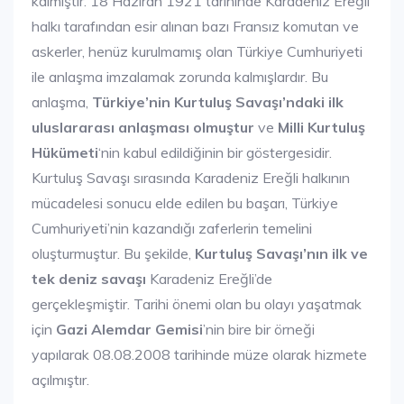
kalmıştır. 18 Haziran 1921 tarihinde Karadeniz Ereğli
halkı tarafından esir alınan bazı Fransız komutan ve
askerler, henüz kurulmamış olan Türkiye Cumhuriyeti
ile anlaşma imzalamak zorunda kalmışlardır. Bu
anlaşma,
Türkiye’nin Kurtuluş Savaşı’ndaki ilk
uluslararası anlaşması olmuştur
ve
Milli Kurtuluş
Hükümeti
‘nin kabul edildiğinin bir göstergesidir.
Kurtuluş Savaşı sırasında Karadeniz Ereğli halkının
mücadelesi sonucu elde edilen bu başarı, Türkiye
Cumhuriyeti’nin kazandığı zaferlerin temelini
oluşturmuştur. Bu şekilde,
Kurtuluş Savaşı’nın ilk ve
tek deniz savaşı
Karadeniz Ereğli’de
gerçekleşmiştir. Tarihi önemi olan bu olayı yaşatmak
için
Gazi Alemdar Gemisi
’nin bire bir örneği
yapılarak 08.08.2008 tarihinde müze olarak hizmete
açılmıştır.