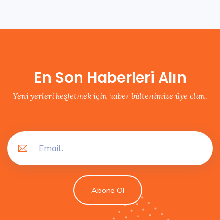
En Son Haberleri Alın
Yeni yerleri keşfetmek için haber bültenimize üye olun.
Abone Ol