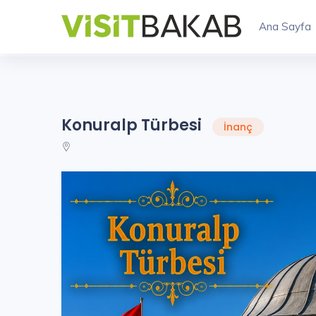
Ana Sayfa
Konuralp Türbesi
İnanç