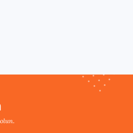
n
olun.