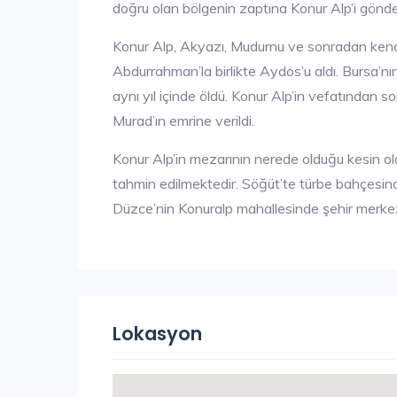
doğru olan bölgenin zaptına Konur Alp’i gönde
Konur Alp, Akyazı, Mudurnu ve sonradan kendi
Abdurrahman’la birlikte Aydos’u aldı. Bursa’n
aynı yıl içinde öldü. Konur Alp’in vefatından so
Murad’ın emrine verildi.
Konur Alp’in mezarının nerede olduğu kesin o
tahmin edilmektedir. Söğüt’te türbe bahçesindek
Düzce’nin Konuralp mahallesinde şehir merkez
Lokasyon