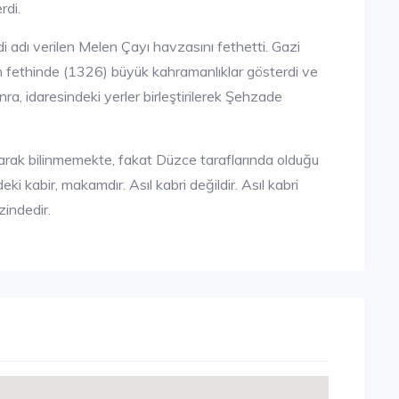
rdi.
 adı verilen Melen Çayı havzasını fethetti. Gazi
ın fethinde (1326) büyük kahramanlıklar gösterdi ve
nra, idaresindeki yerler birleştirilerek Şehzade
larak bilinmemekte, fakat Düzce taraflarında olduğu
i kabir, makamdır. Asıl kabri değildir. Asıl kabri
indedir.