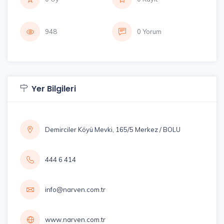
948
0 Yorum
Yer Bilgileri
Demirciler Köyü Mevki, 165/5 Merkez / BOLU
444 6 414
info@narven.com.tr
www.narven.com.tr