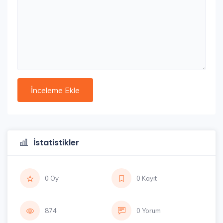
İstatistikler
0 Oy
0 Kayıt
874
0 Yorum