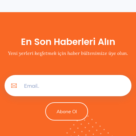
En Son Haberleri Alın
Yeni yerleri keşfetmek için haber bültenimize üye olun.
Abone Ol