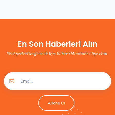
En Son Haberleri Alın
Yeni yerleri keşfetmek için haber bültenimize üye olun.
Abone Ol