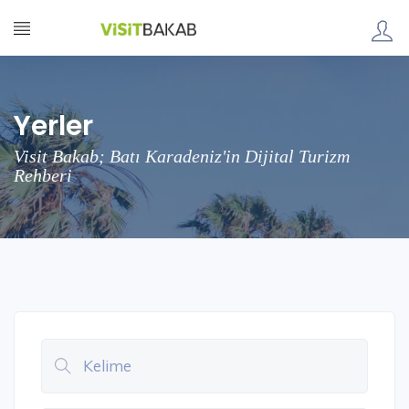
Yerler
Visit Bakab; Batı Karadeniz'in Dijital Turizm
Rehberi