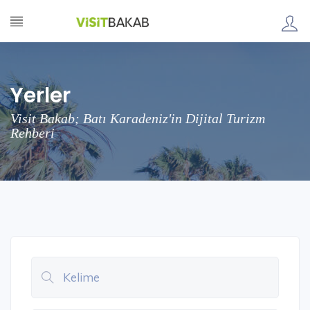
Yerler
Visit Bakab; Batı Karadeniz'in Dijital Turizm
Rehberi