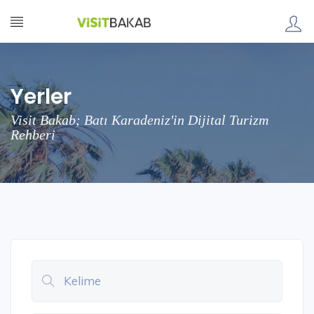
Yerler
Visit Bakab; Batı Karadeniz'in Dijital Turizm
Rehberi