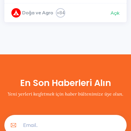
Doğa ve Agro
+84
Açık
En Son Haberleri Alın
Yeni yerleri keşfetmek için haber bültenimize üye olun.