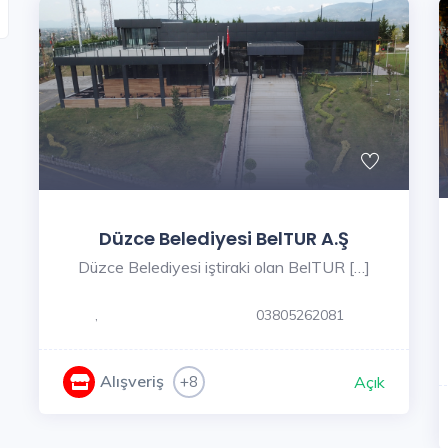
Düzce Belediyesi BelTUR A.Ş
Düzce Belediyesi iştiraki olan BelTUR […]
,
03805262081
Alışveriş
+8
Açık