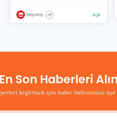
Alışveriş
+8
Açık
En Son Haberleri Alı
 yerleri keşfetmek için haber bültenimize üye 