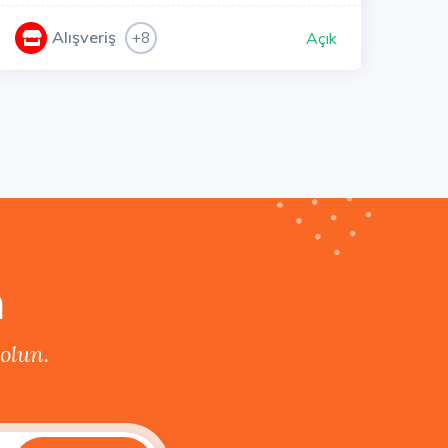
Alışveriş
+8
Açık
n
olun.