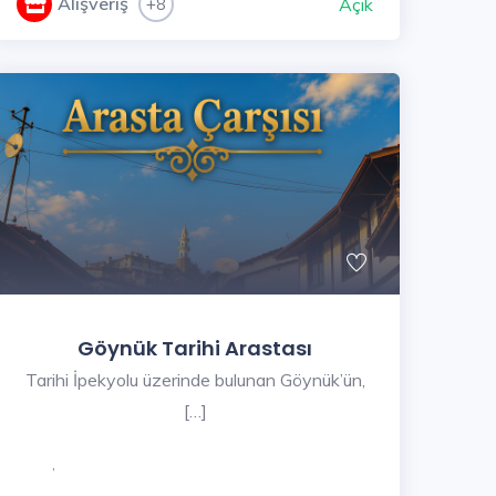
Alışveriş
+8
Açık
Göynük Tarihi Arastası
Tarihi İpekyolu üzerinde bulunan Göynük’ün,
[…]
,